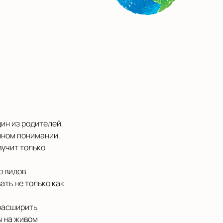
дин из родителей,
нном понимании.
вучит только
р видов
ать не только как
расширить
ы на живом