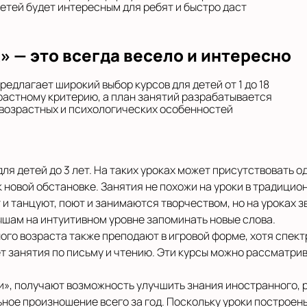
етей будет интересным для ребят и быстро даст
» — это всегда весело и интересно
едлагает широкий выбор курсов для детей от 1 до 18
растному критерию, а план занятий разрабатывается
 возрастных и психологических особенностей
ля детей до 3 лет. На таких уроках может присутствовать о
 новой обстановке. Занятия не похожи на уроки в традицио
и танцуют, поют и занимаются творчеством, но на уроках з
ышам на интуитивном уровне запоминать новые слова.
го возраста также преподают в игровой форме, хотя спект
 занятия по письму и чтению. Эти курсы можно рассматрив
», получают возможность улучшить знания иностранного, 
ное произношение всего за год. Поскольку уроки построен