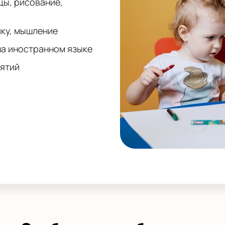
цы, рисование,
ику, мышление
на иностранном языке
нятий