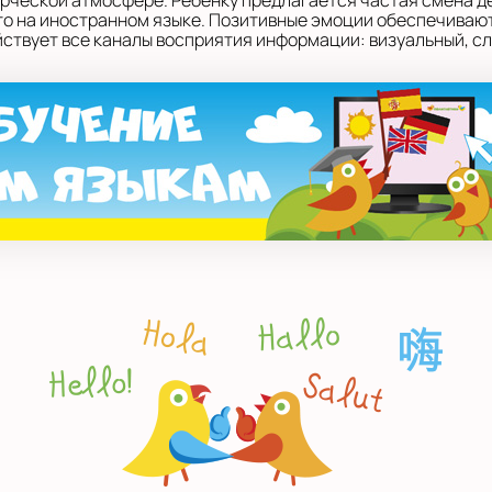
орческой атмосфере. Ребенку предлагается частая смена д
 это на иностранном языке. Позитивные эмоции обеспечивают
твует все каналы восприятия информации: визуальный, сл