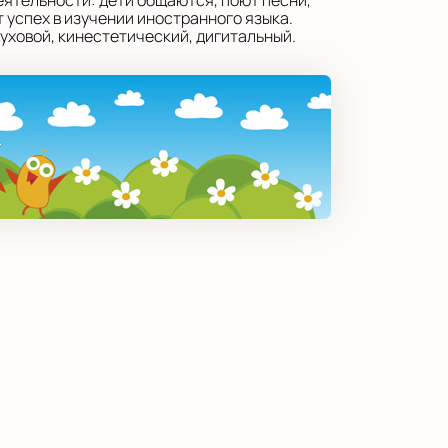
еятельности: дети общаются, поют песни,
 успех в изучении иностранного языка.
уховой, кинестетический, дигитальный.