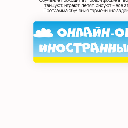
Обучение проходит в игровой форме в тв
танцуют, играют, лепят, рисуют – все
Программа обучения гармонично задейс