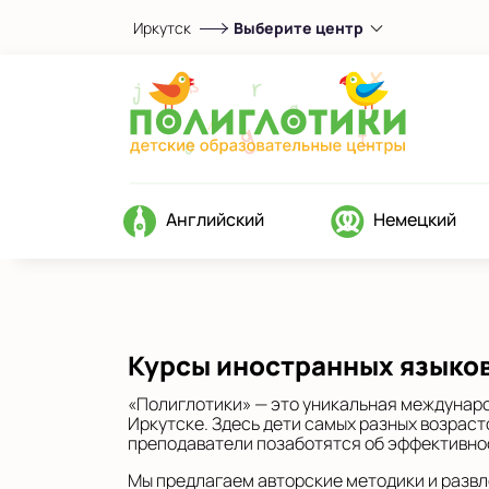
Иркутск
Выберите центр
Выберите центр
Показать на карте
Выбрать другой город
Английский
Немецкий
Курсы иностранных языков
«Полиглотики» — это уникальная междунаро
Иркутске. Здесь дети самых разных возраст
преподаватели позаботятся об эффективно
Мы предлагаем авторские методики и развл